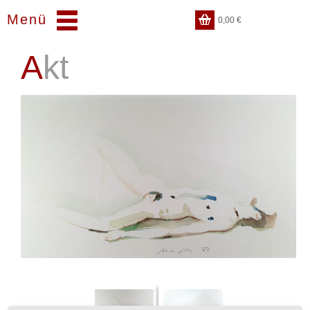
Menü
0,00
€
Akt