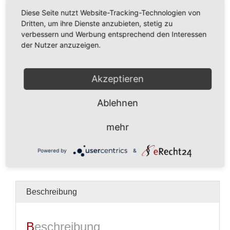
Diese Seite nutzt Website-Tracking-Technologien von
Dritten, um ihre Dienste anzubieten, stetig zu
verbessern und Werbung entsprechend den Interessen
der Nutzer anzuzeigen.
235,00
€
Akzeptieren
In den Warenkorb
Akt
Ablehnen
Menge
mehr
Kein Mehrwertsteuerausweis, da Kleinunternehmer nach
§19 (1) UStG.
zzgl.
Versandkosten
Powered by
&
Kategorie:
Akt
Beschreibung
Beschreibung