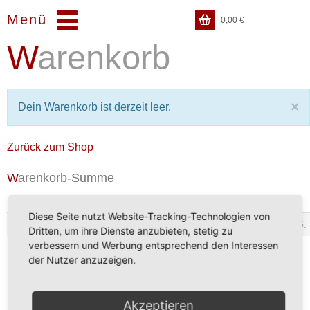
Menü
0,00
€
Warenkorb
×
Dein Warenkorb ist derzeit leer.
Zurück zum Shop
Warenkorb-Summe
Zwischensumme
0,00
€
Diese Seite nutzt Website-Tracking-Technologien von
Kein Mehrwertsteuerausweis, da Kleinunternehmer nach §19 (1) UStG.
Dritten, um ihre Dienste anzubieten, stetig zu
verbessern und Werbung entsprechend den Interessen
Gesamtsumme
0,00
€
der Nutzer anzuzeigen.
Weiter zur Kasse
Akzeptieren