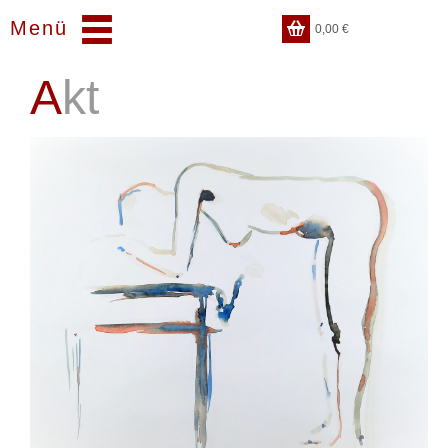
Menü
0,00
€
Akt