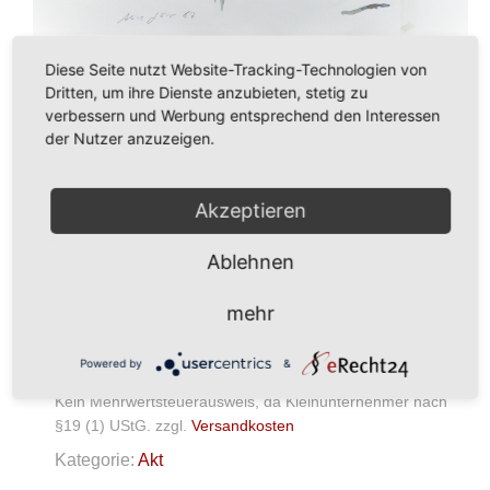
Diese Seite nutzt Website-Tracking-Technologien von
Dritten, um ihre Dienste anzubieten, stetig zu
verbessern und Werbung entsprechend den Interessen
der Nutzer anzuzeigen.
Akzeptieren
275,00
€
Ablehnen
In den Warenkorb
mehr
Akt
Menge
Powered by
&
Kein Mehrwertsteuerausweis, da Kleinunternehmer nach
§19 (1) UStG.
zzgl.
Versandkosten
Kategorie:
Akt