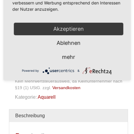
verbessern und Werbung entsprechend den Interessen
der Nutzer anzuzeigen.
Akzeptieren
350,00
€
Ablehnen
In den Warenkorb
mehr
Aquarell
Menge
Powered by
&
Kein Mehrwertsteuerausweis, da Kleinunternehmer nach
§19 (1) UStG.
zzgl.
Versandkosten
Kategorie:
Aquarell
Beschreibung