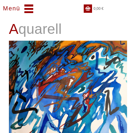
Menü
0,00
€
Aquarell