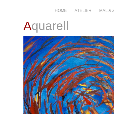
HOME
ATELIER
MAL &
Aquarell