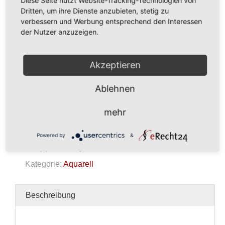
Dritten, um ihre Dienste anzubieten, stetig zu
verbessern und Werbung entsprechend den Interessen
der Nutzer anzuzeigen.
360,00
€
Akzeptieren
In den Warenkorb
Ablehnen
Aquarell
mehr
Menge
Powered by
&
Kein Mehrwertsteuerausweis, da Kleinunternehmer nach
§19 (1) UStG.
zzgl.
Versandkosten
Kategorie:
Aquarell
Beschreibung