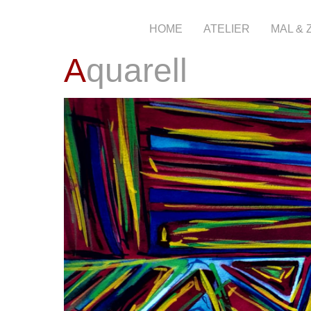
HOME
ATELIER
MAL &
Aquarell