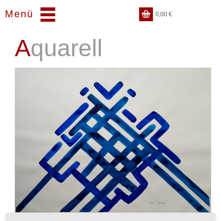
Menü
0,00
€
Aquarell