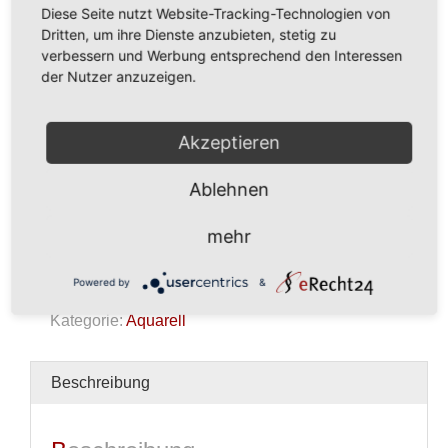
Diese Seite nutzt Website-Tracking-Technologien von
Dritten, um ihre Dienste anzubieten, stetig zu
verbessern und Werbung entsprechend den Interessen
der Nutzer anzuzeigen.
435,00
€
Akzeptieren
In den Warenkorb
Ablehnen
Aquarell
Menge
mehr
Kein Mehrwertsteuerausweis, da Kleinunternehmer nach
Powered by
&
§19 (1) UStG.
zzgl.
Versandkosten
Kategorie:
Aquarell
Beschreibung