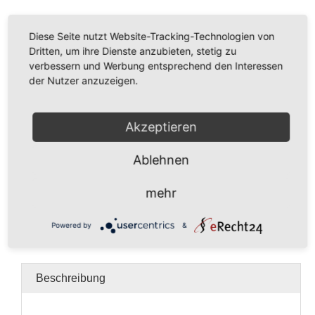
Diese Seite nutzt Website-Tracking-Technologien von
Dritten, um ihre Dienste anzubieten, stetig zu
verbessern und Werbung entsprechend den Interessen
der Nutzer anzuzeigen.
285,00
€
In den Warenkorb
Akzeptieren
Aquarell
Ablehnen
Menge
mehr
Kein Mehrwertsteuerausweis, da Kleinunternehmer nach
§19 (1) UStG.
zzgl.
Versandkosten
Powered by
&
Kategorie:
Aquarell
Beschreibung