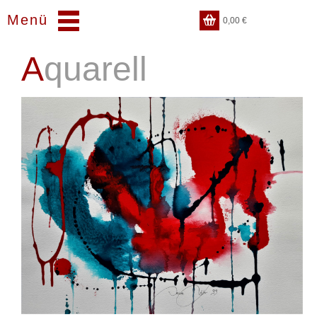
Menü
0,00
€
Aquarell