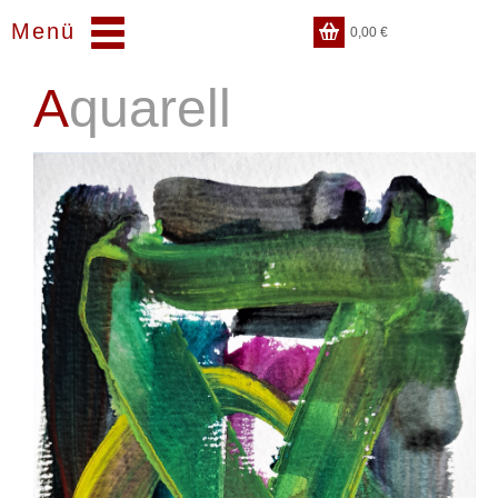
Menü
0,00
€
Aquarell