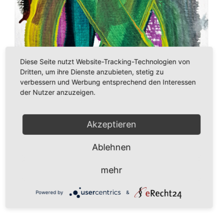
Diese Seite nutzt Website-Tracking-Technologien von
Dritten, um ihre Dienste anzubieten, stetig zu
verbessern und Werbung entsprechend den Interessen
der Nutzer anzuzeigen.
Akzeptieren
Ablehnen
49,00
€
mehr
In den Warenkorb
Aquarell
Powered by
&
Menge