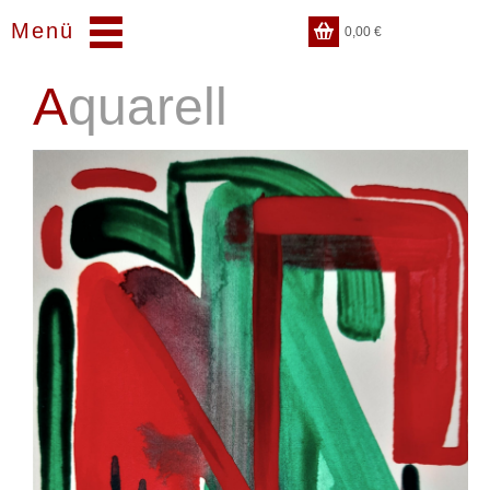
Menü
0,00
€
Aquarell