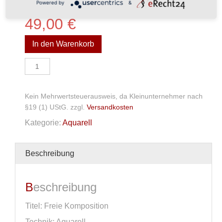
Powered by
&
49,00
€
In den Warenkorb
Aquarell
Menge
Kein Mehrwertsteuerausweis, da Kleinunternehmer nach
§19 (1) UStG.
zzgl.
Versandkosten
Kategorie:
Aquarell
Beschreibung
Beschreibung
Titel: Freie Komposition
Technik: Aquarell