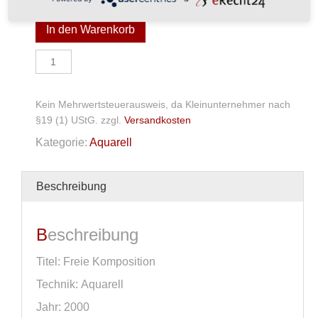
49,00
€
In den Warenkorb
Aquarell
Menge
Kein Mehrwertsteuerausweis, da Kleinunternehmer nach
§19 (1) UStG.
zzgl.
Versandkosten
Kategorie:
Aquarell
Beschreibung
Beschreibung
Titel: Freie Komposition
Technik: Aquarell
Jahr: 2000