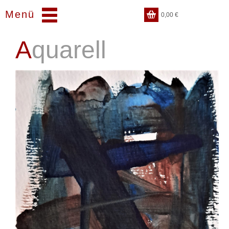
Menü
0,00
€
Aquarell