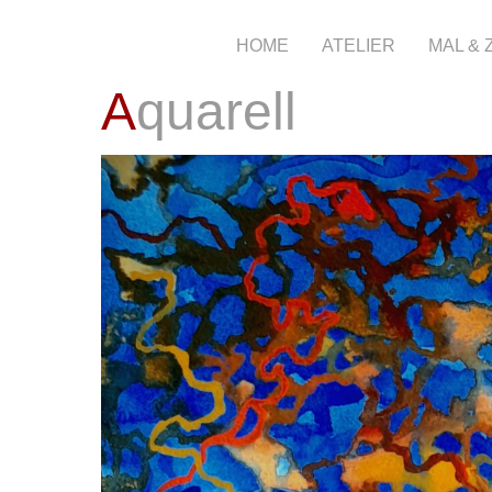
HOME
ATELIER
MAL &
Aquarell