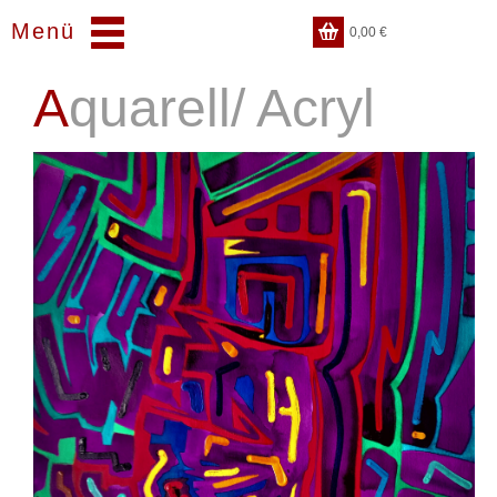
Menü
0,00
€
Aquarell/ Acryl