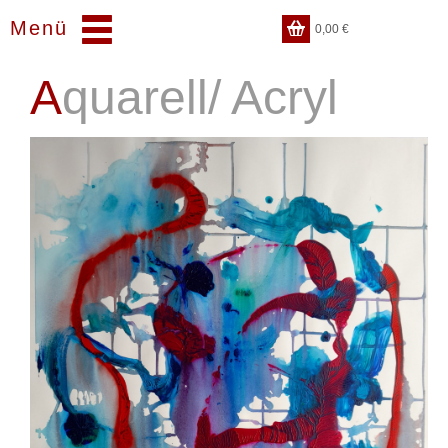
Menü
0,00
€
Aquarell/ Acryl