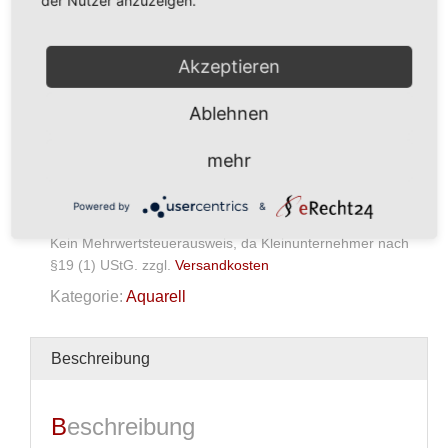
der Nutzer anzuzeigen.
Akzeptieren
275,00
€
Ablehnen
In den Warenkorb
mehr
Aquarell/
Buntstift
Powered by
&
Menge
Kein Mehrwertsteuerausweis, da Kleinunternehmer nach
§19 (1) UStG.
zzgl.
Versandkosten
Kategorie:
Aquarell
Beschreibung
Beschreibung