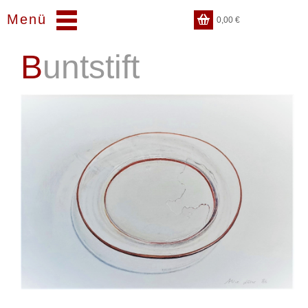
Menü
0,00
€
Buntstift