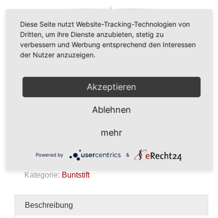
Diese Seite nutzt Website-Tracking-Technologien von
Dritten, um ihre Dienste anzubieten, stetig zu
verbessern und Werbung entsprechend den Interessen
der Nutzer anzuzeigen.
330,00
€
Akzeptieren
In den Warenkorb
Ablehnen
Buntstift
Menge
mehr
Kein Mehrwertsteuerausweis, da Kleinunternehmer nach
Powered by
&
§19 (1) UStG.
zzgl.
Versandkosten
Kategorie:
Buntstift
Beschreibung