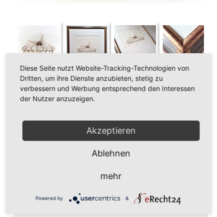
Diese Seite nutzt Website-Tracking-Technologien von
Dritten, um ihre Dienste anzubieten, stetig zu
verbessern und Werbung entsprechend den Interessen
2.495,00
€
der Nutzer anzuzeigen.
In den Warenkorb
Akzeptieren
Buntstift
Menge
Ablehnen
Kein Mehrwertsteuerausweis, da Kleinunternehmer nach
mehr
§19 (1) UStG.
zzgl.
Versandkosten
Kategorie:
Buntstift
Powered by
&