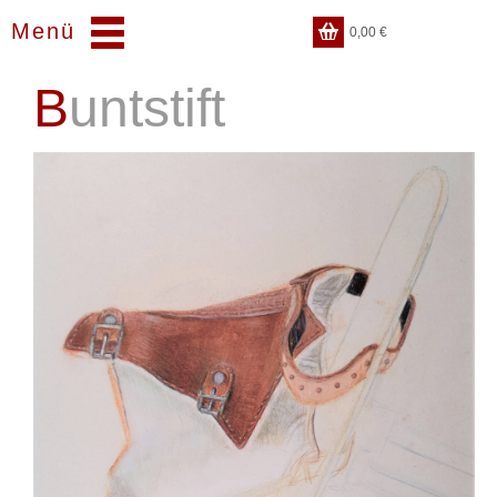
Menü
0,00
€
Buntstift