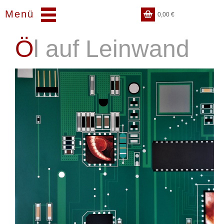
Menü
0,00
€
Öl auf Leinwand