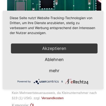
Diese Seite nutzt Website-Tracking-Technologien von
Dritten, um ihre Dienste anzubieten, stetig zu
verbessern und Werbung entsprechend den Interessen
der Nutzer anzuzeigen.
Akzeptieren
25.000,00
€
Ablehnen
In den Warenkorb
mehr
Öl
Powered by
&
auf
Leinwand
Menge
Kein Mehrwertsteuerausweis, da Kleinunternehmer nach
§19 (1) UStG.
zzgl.
Versandkosten
Kategorie:
Öl