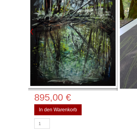
895,00
€
In den Warenkorb
Pastellkreide
Menge