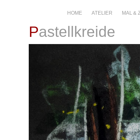
HOME
ATELIER
MAL &
Pastellkreide