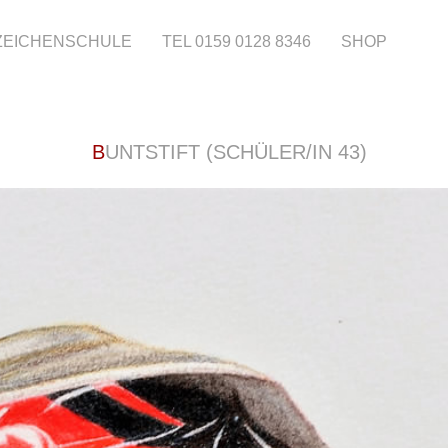
 ZEICHENSCHULE
TEL 0159 0128 8346
SHOP
BUNTSTIFT (SCHÜLER/IN 43)