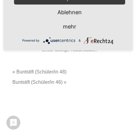
Ablehnen
…
mehr
30 x 40 cm
Powered by
&
Erste farbige Naturstudie.
« Buntstift (Schüler/in 48)
Buntstift (Schüler/in 46) »