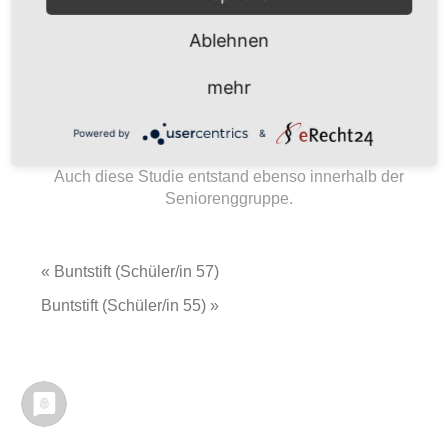
Ablehnen
…
mehr
„Anspitzer, Buntstiftschnipsel“
Powered by
&
30 x 40 cm
Auch diese Studie entstand ebenso innerhalb der
Seniorenggruppe.
« Buntstift (Schüler/in 57)
Buntstift (Schüler/in 55) »