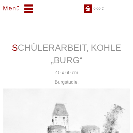
Menü
0,00
€
SCHÜLERARBEIT, KOHLE
„BURG“
40 x 60 cm
Burgstudie.