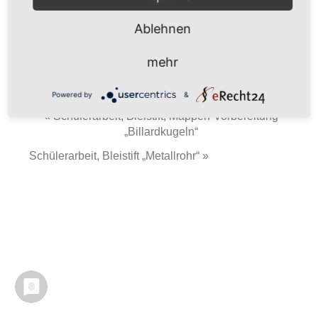
Lucas Rennau
Ablehnen
35 x 50 cm
mehr
Anfängliche Studien zur zur Haptik der Rinde.
Powered by
&
« Schülerarbeit, Bleistift, Mappen-Vorbereitung
„Billardkugeln“
Schülerarbeit, Bleistift „Metallrohr“ »