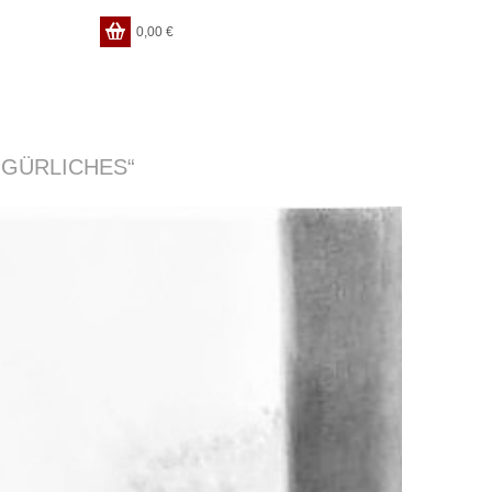
0,00
€
IGÜRLICHES“