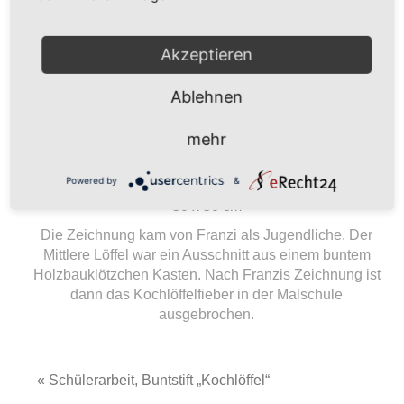
Akzeptieren
Ablehnen
mehr
Powered by
&
50 x 50 cm
Die Zeichnung kam von Franzi als Jugendliche. Der
Mittlere Löffel war ein Ausschnitt aus einem buntem
Holzbauklötzchen Kasten. Nach Franzis Zeichnung ist
dann das Kochlöffelfieber in der Malschule
ausgebrochen.
« Schülerarbeit, Buntstift „Kochlöffel“