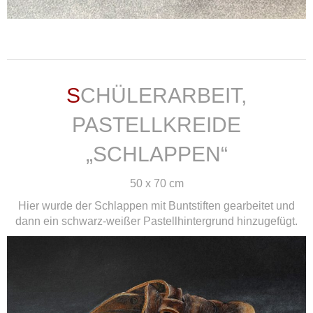
weiterlesen ...
SCHÜLERARBEIT,
PASTELLKREIDE
„SCHLAPPEN“
50 x 70 cm
Hier wurde der Schlappen mit Buntstiften gearbeitet und
dann ein schwarz-weißer Pastellhintergrund hinzugefügt.