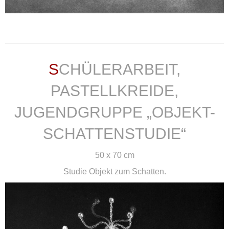
weiterlesen ...
SCHÜLERARBEIT,
PASTELLKREIDE,
JUGENDGRUPPE „OBJEKT-
SCHATTENSTUDIE“
50 x 70 cm
Studie Objekt zum Schatten.