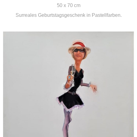
50 x 70 cm
Surreales Geburtstagsgeschenk in Pastellfarben.