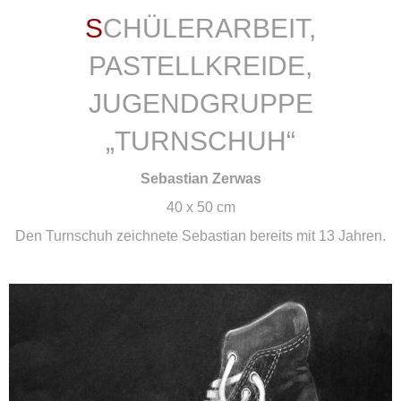
SCHÜLERARBEIT,
PASTELLKREIDE,
JUGENDGRUPPE
„TURNSCHUH“
Sebastian Zerwas
40 x 50 cm
Den Turnschuh zeichnete Sebastian bereits mit 13 Jahren.