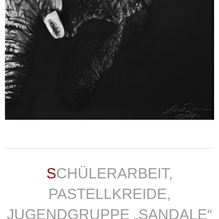
weiterlesen ...
SCHÜLERARBEIT,
PASTELLKREIDE,
JUGENDGRUPPE „SANDALE“