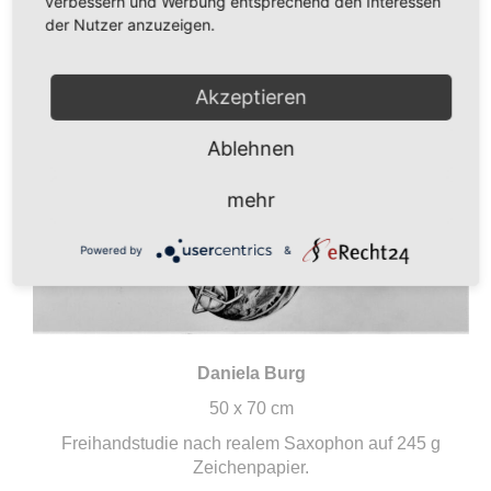
verbessern und Werbung entsprechend den Interessen
der Nutzer anzuzeigen.
Akzeptieren
Ablehnen
mehr
Powered by
&
Daniela Burg
50 x 70 cm
Freihandstudie nach realem Saxophon auf 245 g
Zeichenpapier.