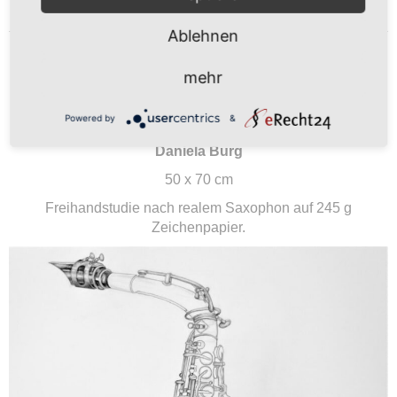
weiterlesen ...
Ablehnen
SCHÜLERARBEITEN,
mehr
BLEISTIFT „SAXOPHON“
Powered by
&
Daniela Burg
50 x 70 cm
Freihandstudie nach realem Saxophon auf 245 g
Zeichenpapier.