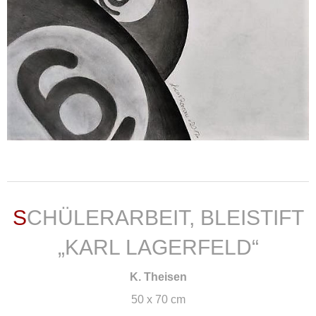
weiterlesen ...
SCHÜLERARBEIT, BLEISTIFT
„KARL LAGERFELD“
K. Theisen
50 x 70 cm