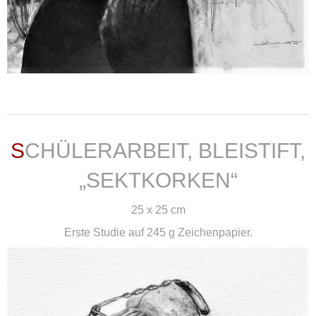
weiterlesen ...
SCHÜLERARBEIT, BLEISTIFT,
„SEKTKORKEN“
25 x 25 cm
Erste Studie auf 245 g Zeichenpapier.