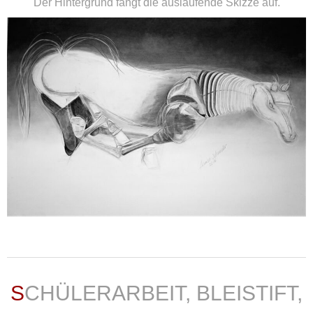
Der Hintergrund fängt die auslaufende Skizze auf.
weiterlesen ...
SCHÜLERARBEIT, BLEISTIFT,