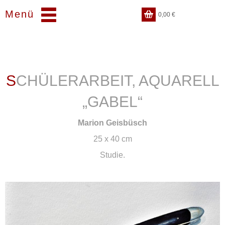
Menü
0,00
€
SCHÜLERARBEIT, AQUARELL
„GABEL“
Marion Geisbüsch
25 x 40 cm
Studie.