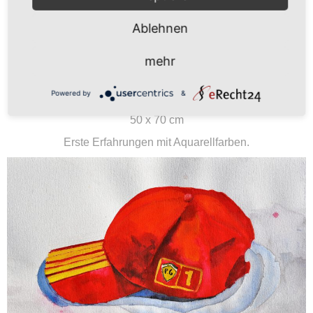
SCHÜLERARBEIT,
Ablehnen
AQUARELL, KINDERGRUPPE
mehr
„KAPPE“
Powered by
&
50 x 70 cm
Erste Erfahrungen mit Aquarellfarben.